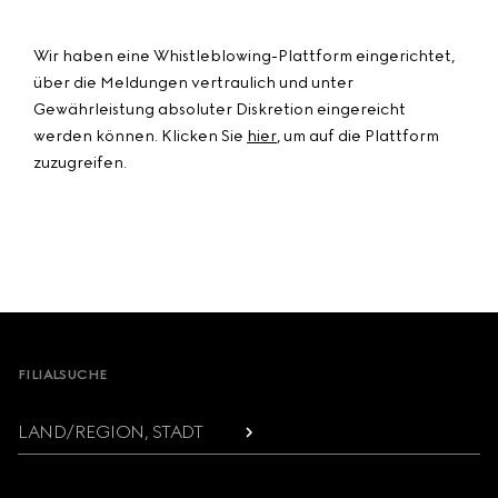
Wir haben eine Whistleblowing-Plattform eingerichtet,
über die Meldungen vertraulich und unter
Gewährleistung absoluter Diskretion eingereicht
werden können. Klicken Sie
hier
, um auf die Plattform
zuzugreifen.
Footer
FILIALSUCHE
LAND/REGION, STADT