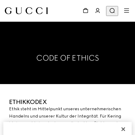
CODE OF ETHICS
ETHIKKODEX
Ethik steht im Mittelpunkt unseres unternehmerischen
Handelns und unserer Kultur der Integrität. Für Kering
ist sie sowohl eine starke moralische Verpflichtung als
auch ein Vertrauensgrundsatz, der für die nachhaltige