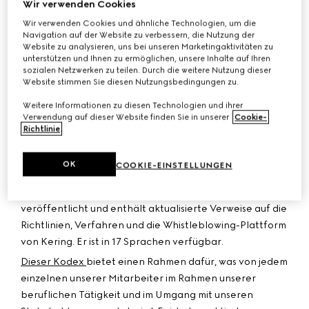
Wir verwenden Cookies
Entwicklung unseres Unternehmens unerlässlich ist.
Diese Kultur der Integrität basiert auf der Einhaltung
Wir verwenden Cookies und ähnliche Technologien, um die
Navigation auf der Website zu verbessern, die Nutzung der
von Gesetzen und Vorschriften sowie auf dem täglichen
Website zu analysieren, uns bei unseren Marketingaktivitäten zu
Engagement jedes einzelnen Mitarbeiters für die Werte
unterstützen und Ihnen zu ermöglichen, unsere Inhalte auf Ihren
sozialen Netzwerken zu teilen. Durch die weitere Nutzung dieser
der Gruppe. Kering verfolgt eine Null-Toleranz-Politik
Website stimmen Sie diesen Nutzungsbedingungen zu.
gegenüber Korruption und jeglichem Verstoß gegen
unsere Integritätsgrundsätze.
Weitere Informationen zu diesen Technologien und ihrer
Verwendung auf dieser Website finden Sie in unserer
Cookie-
Seit 2005 legt der Ethikkodex von Kering – in
Richtlinie
.
Anlehnung an die von uns 1996 erarbeitete Ethik-
Charta – die wichtigsten Grundsätze fest, die unser
OK
COOKIE-EINSTELLUNGEN
tägliches Handeln bestimmen und leiten. Unser
überarbeiteter Ethikkodex wurde im Jahr 2026
veröffentlicht und enthält aktualisierte Verweise auf die
Richtlinien, Verfahren und die Whistleblowing-Plattform
von Kering. Er ist in 17 Sprachen verfügbar.
Dieser Kodex
bietet einen Rahmen dafür, was von jedem
einzelnen unserer Mitarbeiter im Rahmen unserer
beruflichen Tätigkeit und im Umgang mit unseren