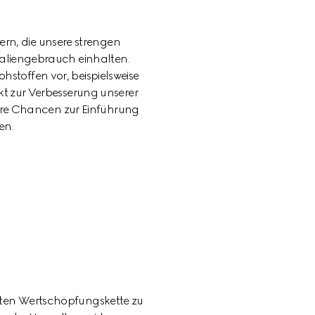
ern, die unsere strengen 
kaliengebrauch einhalten. 
toffen vor, beispielsweise 
kt zur Verbesserung unserer 
ere Chancen zur Einführung 
en.
ten Wertschöpfungskette zu 