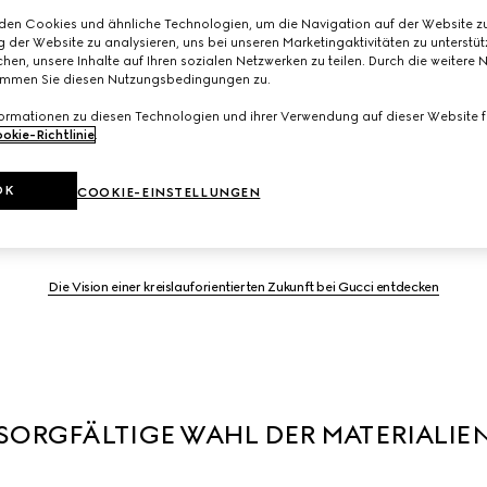
den Cookies und ähnliche Technologien, um die Navigation auf der Website zu
 der Website zu analysieren, uns bei unseren Marketingaktivitäten zu unterstü
hen, unsere Inhalte auf Ihren sozialen Netzwerken zu teilen. Durch die weitere 
immen Sie diesen Nutzungsbedingungen zu.
Skalierung der Kreislaufwirtschaft beginnt mit kreativem Desig
ende Kreislaufwirtschaft aufgebaut, die Abfälle und Versch
formationen zu diesen Technologien und ihrer Verwendung auf dieser Website fi
okie-Richtlinie
.
kgewinnung, Wiederverwendung und Recycling bzw. Second Life
t auf internen Best Practices und Programmen wie Gucci-Up un
OK
terrolle bei der Einführung neuer Geschäftsmodelle und Syner
COOKIE-EINSTELLUNGEN
Zusammenarbeit mit führenden Unternehmen der Branche.
Die Vision einer kreislauforientierten Zukunft bei Gucci entdecken
SORGFÄLTIGE WAHL DER MATERIALIE