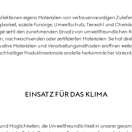
llektionen eigens Materialien von vertrauenswürdigen Zuliefer
lgbarkeit, soziale Fürsorge, Umweltschutz, Tierwohl und Chemi
ie sieht den zunehmenden Einsatz von umweltfreundlichen Rohs
n, nachwachsenden oder zertifizierten Materialien. Sie hat dire
vative Materialien und Verarbeitungsmethoden eröffnen weit
chhaltiger Produktmerkmale anstelle herkömmlicher Variant
EINSATZ FÜR DAS KLIMA
nd Möglichkeiten, die Umweltfreundlichkeit in unserer gesam