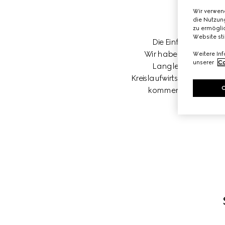
Wir verwen
die Nutzung
zu ermöglic
Website st
Die Einführung und 
Wir haben eine umfass
Weitere In
unserer
Co
Langlebigkeit, Rüc
Kreislaufwirtschaft beruh
kommen unsere Vorrei