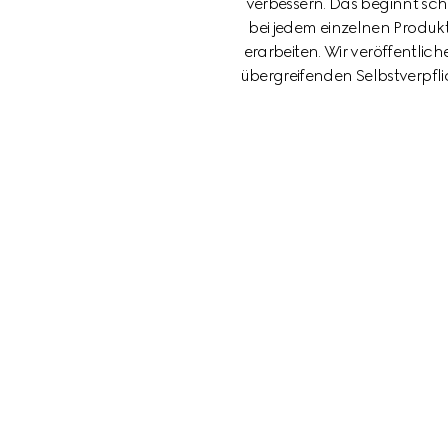
verbessern. Das beginnt sc
bei jedem einzelnen Produkt
erarbeiten. Wir veröffentlich
übergreifenden Selbstverpf