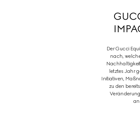
GUCC
IMPA
Der Gucci Equi
nach, welche 
Nachhaltigkeit
letztes Jahr 
Initiativen, Maß
zu den bereit
Veränderunge
an