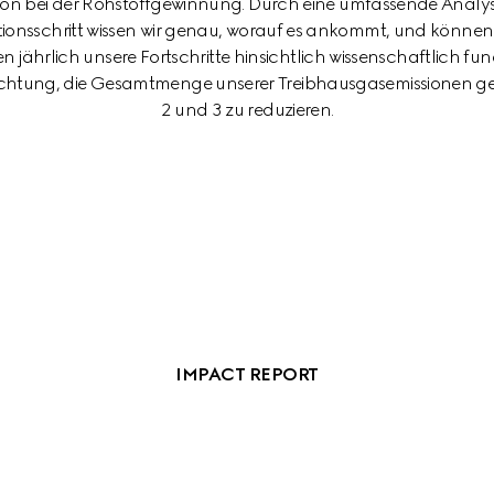
hon bei der Rohstoffgewinnung. Durch eine umfassende Anal
ionsschritt wissen wir genau, worauf es ankommt, und können 
en jährlich unsere Fortschritte hinsichtlich wissenschaftlich fun
lichtung, die Gesamtmenge unserer Treibhausgasemissionen g
2 und 3 zu reduzieren.
IMPACT REPORT