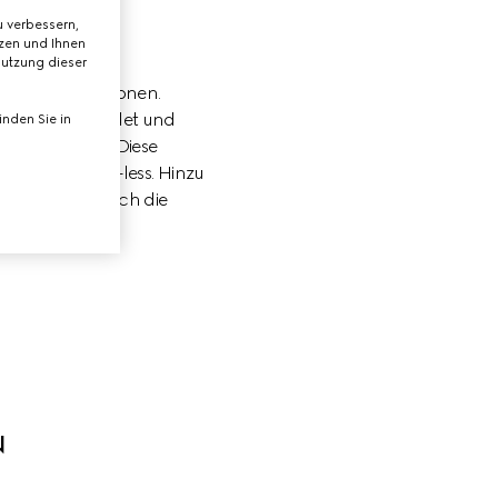
 verbessern,
tzen und Ihnen
Nutzung dieser
n und Innovationen.

mutzung vermeidet und 
nden Sie in
 ermöglicht. Diese 
d Gucci Scrap-less. Hinzu 
gieeffekte durch die 
N