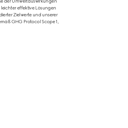
yse der Umweltauswirkungen 
leichter effektive Lösungen 
dierter Zielwerte und unserer 
emäß GHG Protocol Scope 1, 