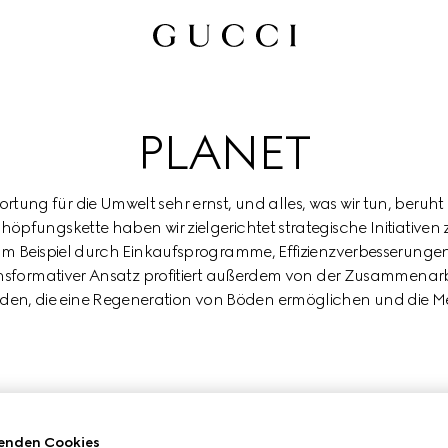
PLANET
ung für die Umwelt sehr ernst, und alles, was wir tun, beruht 
höpfungskette haben wir zielgerichtet strategische Initiativen
um Beispiel durch Einkaufsprogramme, Effizienzverbesserungen
ransformativer Ansatz profitiert außerdem von der Zusammenarbe
den, die eine Regeneration von Böden ermöglichen und die Me
VATIONEN FÜR EINE KREISLAUFWIRTS
enden Cookies