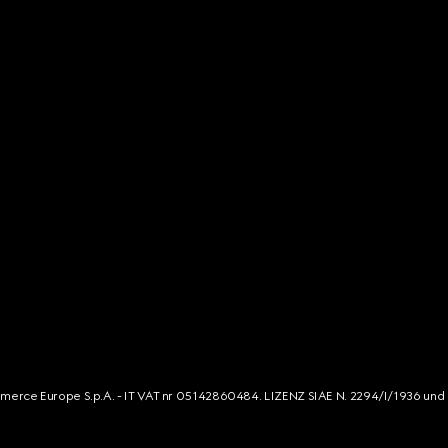
mmerce Europe S.p.A. - IT VAT nr 05142860484. LIZENZ SIAE N. 2294/I/1936 und