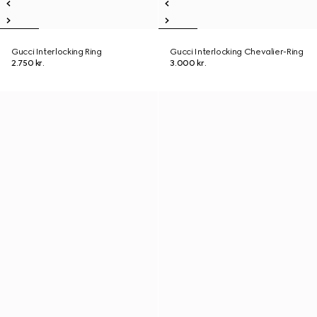
Gucci Interlocking Ring
Gucci Interlocking Chevalier-Ring
2.750 kr.
3.000 kr.