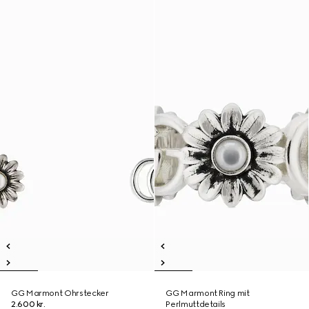
GG Marmont Ohrstecker
GG Marmont Ring mit
2.600 kr.
Perlmuttdetails