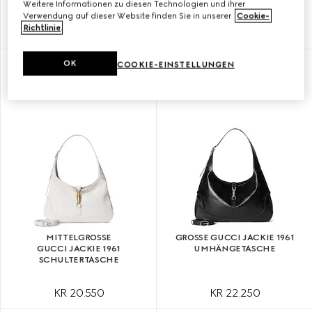
Weitere Informationen zu diesen Technologien und ihrer
Verwendung auf dieser Website finden Sie in unserer
Cookie-
Richtlinie
.
KR 17.550
KR 20.550
OK
COOKIE-EINSTELLUNGEN
MIT INITIALEN PERSONALISIEREN
MIT INITIALEN PERSONALISIEREN
MITTELGROSSE G
GROSSE GUCCI JACKIE 1961 U
UCCI JACKIE 1961 S
MHÄNGETASCHE
CHULTERTASCHE
KR 20.550
KR 22.250