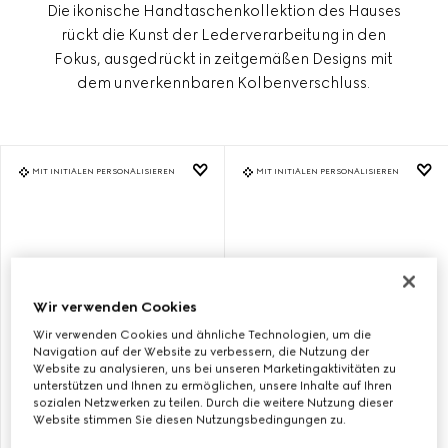
Die ikonische Handtaschenkollektion des Hauses
rückt die Kunst der Lederverarbeitung in den
Fokus, ausgedrückt in zeitgemäßen Designs mit
dem unverkennbaren Kolbenverschluss.
MIT INITIALEN PERSONALISIEREN
MIT INITIALEN PERSONALISIEREN
Wir verwenden Cookies
Wir verwenden Cookies und ähnliche Technologien, um die
Navigation auf der Website zu verbessern, die Nutzung der
Website zu analysieren, uns bei unseren Marketingaktivitäten zu
unterstützen und Ihnen zu ermöglichen, unsere Inhalte auf Ihren
sozialen Netzwerken zu teilen. Durch die weitere Nutzung dieser
MITTELGROSSE G
MITTELGROSSE G
Website stimmen Sie diesen Nutzungsbedingungen zu.
UCCI JACKIE 1961 S
UCCI JACKIE 1961 S
CHULTERTASCHE
CHULTERTASCHE