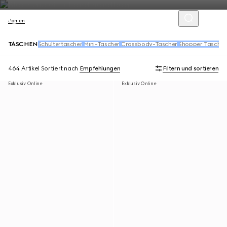
Damen
TASCHEN
Schultertaschen
Mini-Taschen
Crossbody-Taschen
Shopper Tasche
464 Artikel
Sortiert nach
Empfehlungen
Filtern und sortieren
Exklusiv Online
Exklusiv Online