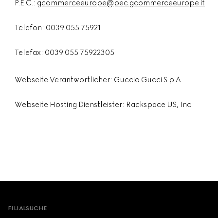
P.E.C.:
gcommerceeurope@pec.gcommerceeurope.it
Telefon: 0039 055 75921
Telefax: 0039 055 75922305
Webseite Verantwortlicher: Guccio Gucci S.p.A.
Webseite Hosting Dienstleister: Rackspace US, Inc.
Footer
FILIALSUCHE