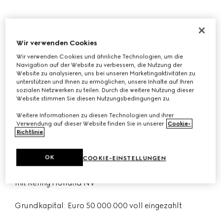
Guccio Gucci S.p.A.
Wir verwenden Cookies
Gesellschaft gegründet und bestehend nach dem
Wir verwenden Cookies und ähnliche Technologien, um die
Recht von Italien mit Sitz in Via Tornabuoni 73/r, 50123
Navigation auf der Website zu verbessern, die Nutzung der
Florenz, Italien
Website zu analysieren, uns bei unseren Marketingaktivitäten zu
unterstützen und Ihnen zu ermöglichen, unsere Inhalte auf Ihren
sozialen Netzwerken zu teilen. Durch die weitere Nutzung dieser
USt-Nr.: 04294710480
Website stimmen Sie diesen Nutzungsbedingungen zu.
Steuernummer – Unternehmensregister von Florenz:
Weitere Informationen zu diesen Technologien und ihrer
Verwendung auf dieser Website finden Sie in unserer
Cookie-
03031300159
Richtlinie
.
R.E.A. FI Nr. 438090
OK
COOKIE-EINSTELLUNGEN
Unterliegt der Kontrolle von und der Abstimmung
mit Kering Holland NV
Grundkapital: Euro 50.000.000 voll eingezahlt