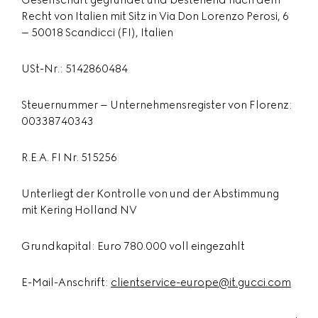
Gesellschaft gegründet und bestehend nach dem
Recht von Italien mit Sitz in Via Don Lorenzo Perosi, 6
– 50018 Scandicci (FI), Italien
USt-Nr.: 5142860484
Steuernummer – Unternehmensregister von Florenz:
00338740343
R.E.A. FI Nr. 515256
Unterliegt der Kontrolle von und der Abstimmung
mit Kering Holland NV
Grundkapital: Euro 780.000 voll eingezahlt
E-Mail-Anschrift:
clientservice-europe@it.gucci.com