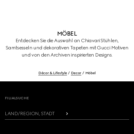
MÖBEL
Entdecken Sie die Auswahl an Chiavari Stühlen,
Samtsesseln und dekorativen Tapeten mit Gucci Motiven
und von den Archiven inspirierten Designs.
Décor & Lifestyle
Decor
Möbel
Footer
FILIALSUCHE
LAND/REGION, STADT