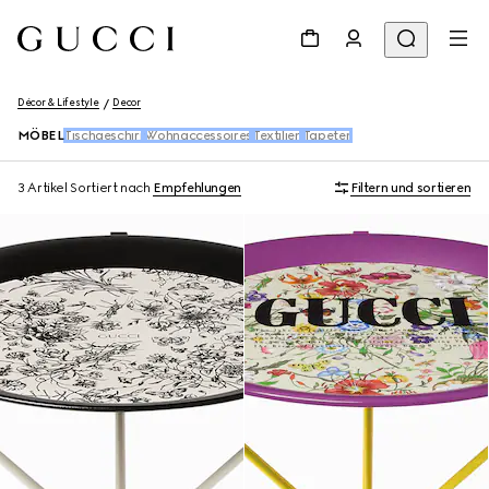
Décor & Lifestyle
Decor
MÖBEL
Tischgeschirr
Wohnaccessoires
Textilien
Tapeten
3 Artikel
Sortiert nach
Empfehlungen
Filtern und sortieren