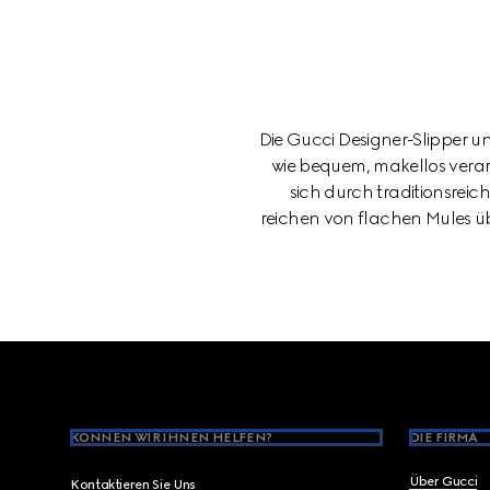
Die Gucci Designer-Slipper u
wie bequem, makellos verarb
sich durch traditionsrei
reichen von flachen Mules üb
Footer
KÖNNEN WIR IHNEN HELFEN?
DIE FIRMA
Über Gucci
Kontaktieren Sie Uns