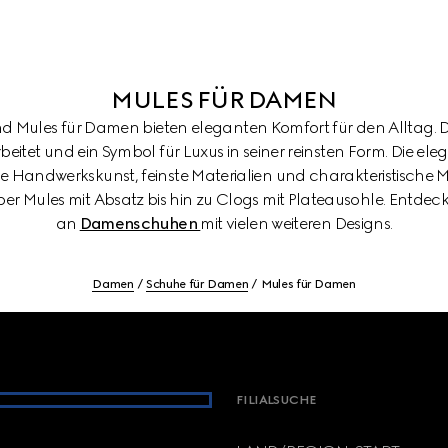
MULES FÜR DAMEN
nd Mules für Damen bieten eleganten Komfort für den Alltag. Di
eitet und ein Symbol für Luxus in seiner reinsten Form. Die el
che Handwerkskunst, feinste Materialien und charakteristische 
er Mules mit Absatz bis hin zu Clogs mit Plateausohle. Entdec
an
Damenschuhen
mit vielen weiteren Designs.
Damen
Schuhe für Damen
Mules für Damen
FILIALSUCHE