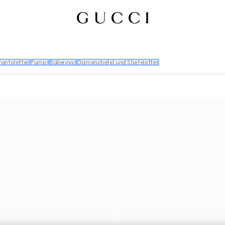
antoletten
Pumps
Ballerinas
Damenstiefel und Stiefeletten