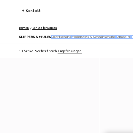
Kontakt
Damen
Schuhe für Damen
SLIPPERS & MULES
Sportschuhe
Mokassins & Schnürschuhe
Sandalen
P
13 Artikel
Sortiert nach
Empfehlungen