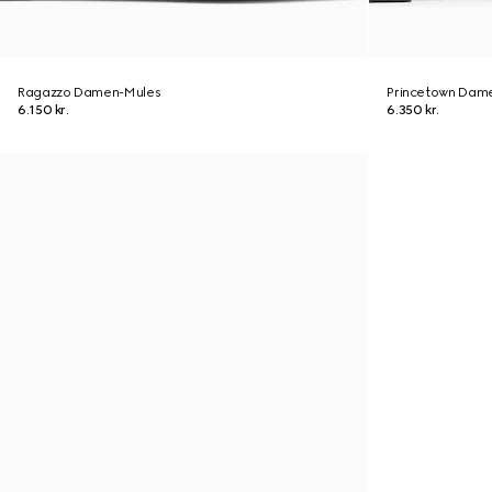
Ragazzo Damen-Mules
Princetown Dame
6.150 kr.
6.350 kr.