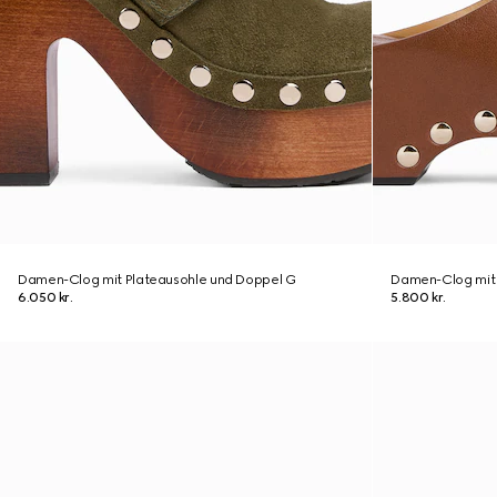
Damen-Clog mit Plateausohle und Doppel G
Damen-Clog mit 
6.050 kr.
5.800 kr.