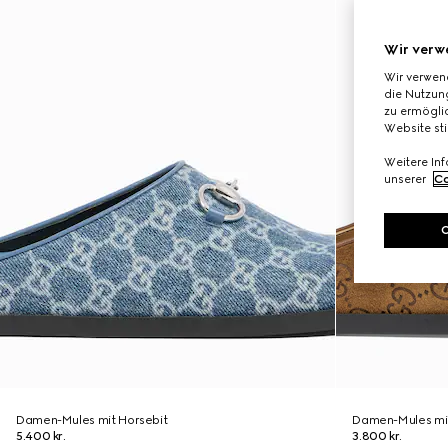
Wir verw
Wir verwen
die Nutzung
zu ermöglic
Website st
Weitere In
unserer
Co
Damen-Mules mit Horsebit
Damen-Mules mit
5.400 kr.
3.800 kr.