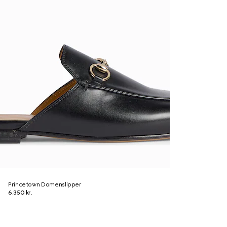
Princetown Damenslipper
6.350 kr.