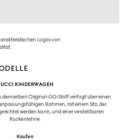
arakteristischen Logos von 
ität.
MODELLE
UCCI KINDERWAGEN
demselben Original-GG-Stoff verfügt über einen 
npassungsfähigen Rahmen, mit einem Sitz, der 
erichtet werden kann, und einer verstellbaren 
Rückenlehne.
Kaufen