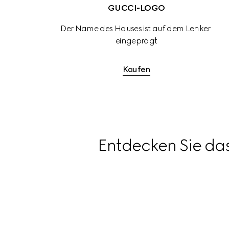
GUCCI-LOGO
Der Name des Hauses ist auf dem Lenker 
eingeprägt
Kaufen
Entdecken Sie da
Große
Wickeltasche,
Für
Details
klicken