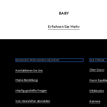
BABY
Erfahren Sie Mehr
Footer
KÖNNEN WIR IHNEN HELFEN?
DIE FIRMA
Über Gucci
Kontaktieren Sie Uns
Meine Bestellung
Gucci Equili
Häufig gestellte Fragen
Ethikkodex
Von Newsletter abmelden
Karriere