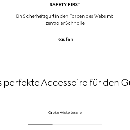
SAFETY FIRST
Ein Sicherheitsgurt in den Farben des Webs mit 
zentraler Schnalle
Kaufen
s perfekte Accessoire für den 
Große
Wickeltasche
Große Wickeltasche
Für
Details
klicken