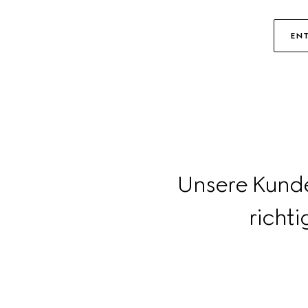
oder
tippen
ENT
Unsere Kunde
richti