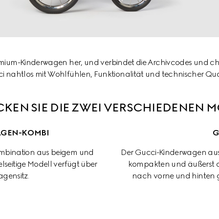
 Premium-Kinderwagen her, und verbindet die Archivcodes und ch
i nahtlos mit Wohlfühlen, Funktionalität und technischer Qual
KEN SIE DIE ZWEI VERSCHIEDENEN 
AGEN-KOMBI
G
ombination aus beigem und 
Der Gucci-Kinderwagen aus 
seitige Modell verfügt über 
kompakten und äußerst a
gensitz.
nach vorne und hinten g