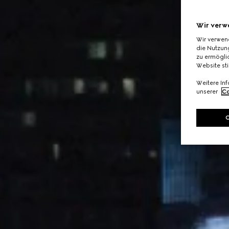
Wir verw
Wir verwen
die Nutzung
zu ermöglic
Website st
Weitere In
unserer
Co