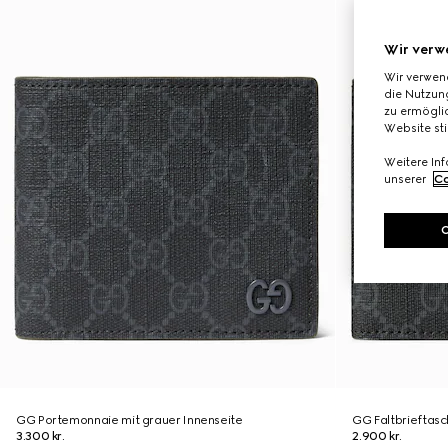
Wir verw
Wir verwen
die Nutzung
zu ermöglic
Website st
Weitere In
unserer
Co
GG Portemonnaie mit grauer Innenseite
GG Faltbrieftasc
3.300 kr.
2.900 kr.