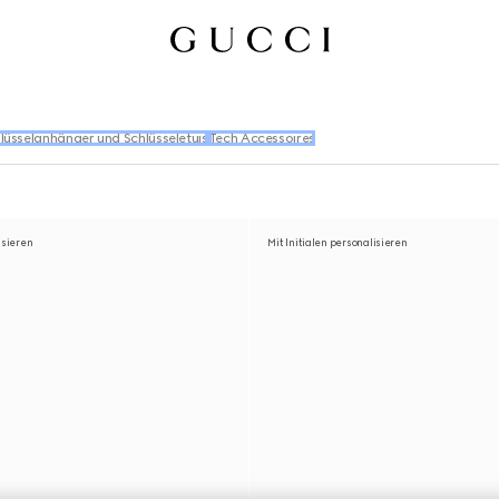
lüsselanhänger und Schlüsseletuis
Tech Accessoires
isieren
Mit Initialen personalisieren