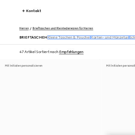
Kontakt
Herren
Brieftaschen und Kleinlederwaren für Herren
BRIEFTASCHEN
Kleine Taschen & Pouches
Karten- und Münzetuis
Sch
47 Artikel
Sortiert nach
Empfehlungen
Mit Initialen personalisieren
Mit Initialen personal