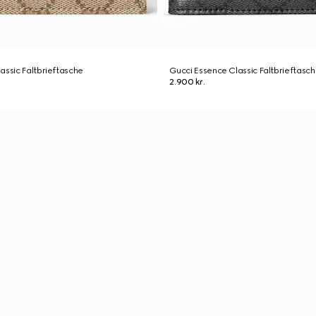
assic Faltbrieftasche
Gucci Essence Classic Faltbrieftasc
2.900 kr.