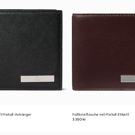
t Metall-Anhänger
Faltbrieftasche mit Metall-Etikett
3.550 kr.