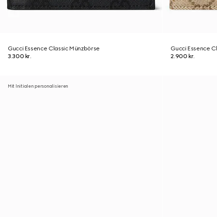
Gucci Essence Classic Münzbörse
Gucci Essence Cl
3.300 kr.
2.900 kr.
Mit Initialen personalisieren