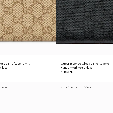
assic Brieftasche mit
Gucci Essence Classic Brieftasche mi
hluss
Rundumreißverschluss
4.850 kr.
isieren
Mit Initialen personalisieren