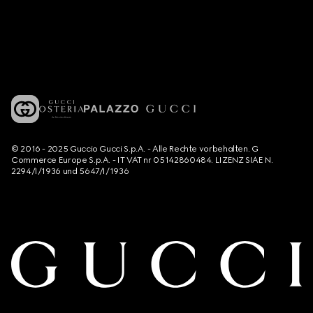
© 2016 - 2025 Guccio Gucci S.p.A. - Alle Rechte vorbehalten. G
Commerce Europe S.p.A. - IT VAT nr 05142860484. LIZENZ SIAE N.
2294/I/1936 und 5647/I/1936