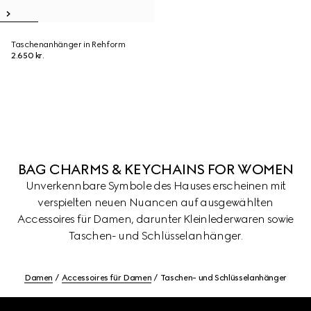
Taschenanhänger in Rehform
2.650 kr.
BAG CHARMS & KEYCHAINS FOR WOMEN
Unverkennbare Symbole des Hauses erscheinen mit
verspielten neuen Nuancen auf ausgewählten
Accessoires für Damen, darunter Kleinlederwaren sowie
Taschen- und Schlüsselanhänger.
Damen
Accessoires für Damen
Taschen- und Schlüsselanhänger
Footer