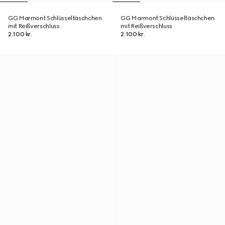
GG Marmont Schlüsseltäschchen
GG Marmont Schlüsseltäschchen
mit Reißverschluss
mit Reißverschluss
2.100 kr.
2.100 kr.