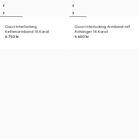
Gucci Interlocking
Gucci Interlocking Armband mit
Kettenarmband 18 Karat
Anhänger 18 Karat
6.750 kr.
4.650 kr.