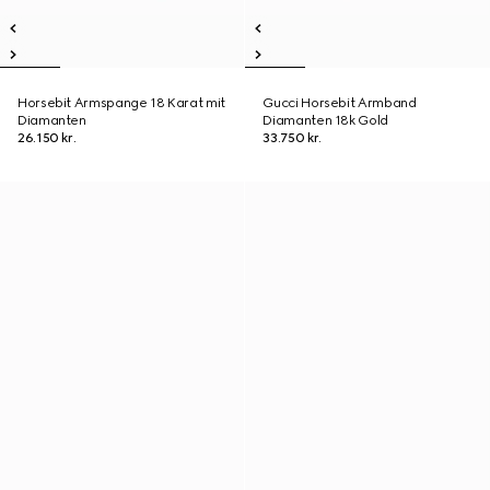
Horsebit Armspange 18 Karat mit
Gucci Horsebit Armband
Diamanten
Diamanten 18k Gold
26.150 kr.
33.750 kr.