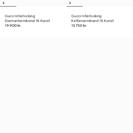
Gucci Interlocking
Gucci Interlocking
Diamantarmband 18 Karat
Kettenarmband 18 Karat
19.900 kr.
15.750 kr.