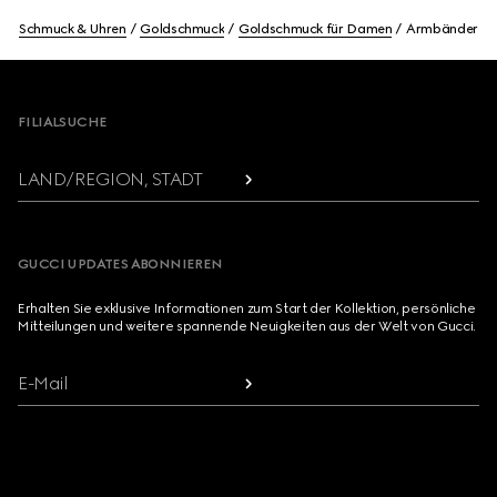
Schmuck & Uhren
Goldschmuck
Goldschmuck für Damen
Armbänder
Footer
FILIALSUCHE
LAND/REGION, STADT
GUCCI UPDATES ABONNIEREN
Erhalten Sie exklusive Informationen zum Start der Kollektion, persönliche
Mitteilungen und weitere spannende Neuigkeiten aus der Welt von Gucci.
E-Mail