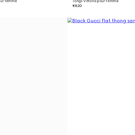
pour femme
Tongs Vittoria pour Femme
€820