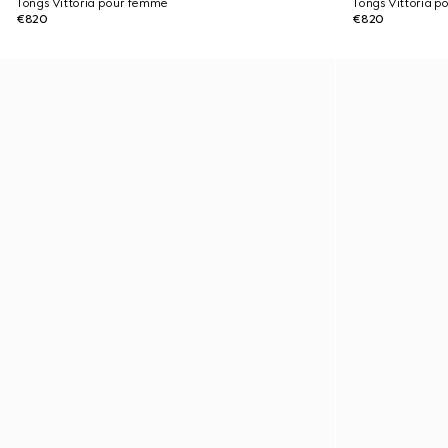
Tongs Vittoria pour femme
Tongs Vittoria 
€820
€820