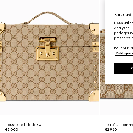
Nous util
Nous utilis
analyser l'
partager no
présentes c
Pour plus d
Politique
Trousse de toilette GG
Petit étui pour 
€8,000
€2,980