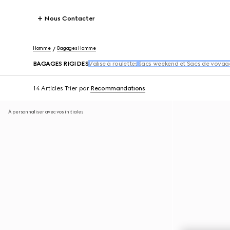
Nous Contacter
Homme
Bagages Homme
BAGAGES RIGIDES
Valise à roulettes
Sacs weekend et Sacs de voyag
14 Articles
Trier par
Recommandations
À personnaliser avec vos initiales