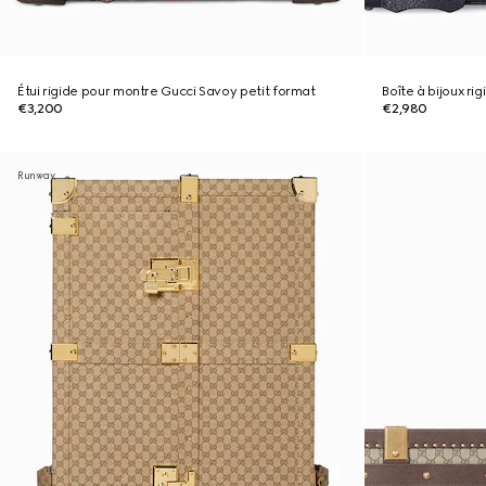
Étui rigide pour montre Gucci Savoy petit format
Boîte à bijoux ri
€3,200
€2,980
Runway