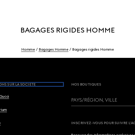
BAGAGES RIGIDES HOMME
Homme
Bagages Homme
Bagages rigides Homme
NS SUR LA SOCIETE
NOS BOUTIQUES
Gucci
PAYS/RÉGION, VILLE
brium
e
INSCRIVEZ-VOUS POUR SUIVRE L’A