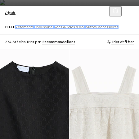
Enfants
FILLE
Vêtements
Chaussures
Sacs & Sacs à dos
Autres Accessoires
274 Articles
Trier par
Recommandations
Trier et filtrer