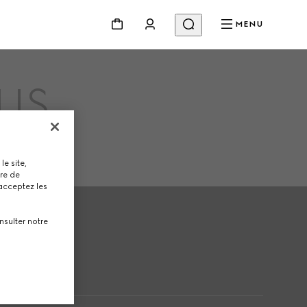
MENU
US
le site,
tre de
 acceptez les
nsulter notre