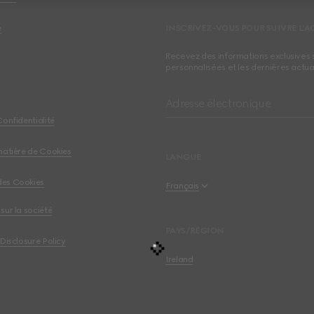
e
INSCRIVEZ-VOUS POUR SUIVRE L’A
Recevez des informations exclusives 
personnalisées et les dernières actua
Adresse électronique
Confidentialité
matière de Cookies
LANGUE
des Cookies
Français
sur la société
English
PAYS/RÉGION
 Disclosure Policy
Français
Ireland
Deutsch