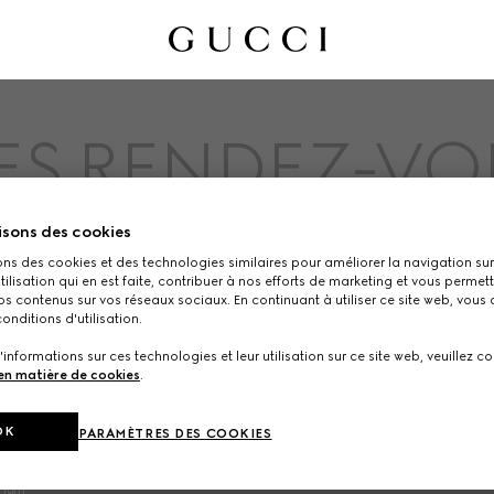
ES RENDEZ-VO
DE RENDEZ-VOUS À VENIR
isons des cookies
ons des cookies et des technologies similaires pour améliorer la navigation sur 
utilisation qui en est faite, contribuer à nos efforts de marketing et vous permet
s contenus sur vos réseaux sociaux. En continuant à utiliser ce site web, vous
onditions d'utilisation.
'informations sur ces technologies et leur utilisation sur ce site web, veuillez co
 en matière de cookies
.
NS SUR LA SOCIETE
NOS BOUTIQUES
OK
PARAMÈTRES DES COOKIES
Gucci
PAYS/RÉGION, VILLE
brium