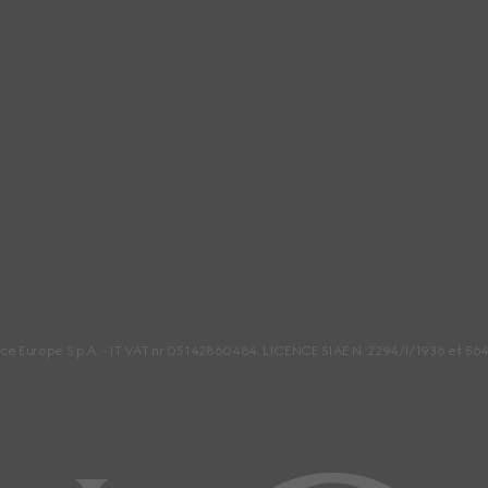
Español
Italiano
简体中文
rce Europe S.p.A. - IT VAT nr 05142860484. LICENCE SIAE N. 2294/I/1936 et 56