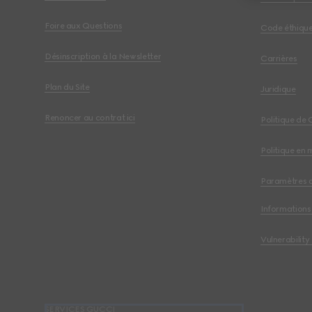
Foire aux Questions
Code éthiqu
Désinscription à la Newsletter
Carrières
Plan du Site
Juridique
Renoncer au contrat ici
Politique de 
Politique en 
Paramètres 
Informations 
Vulnerability
SERVICES GUCCI