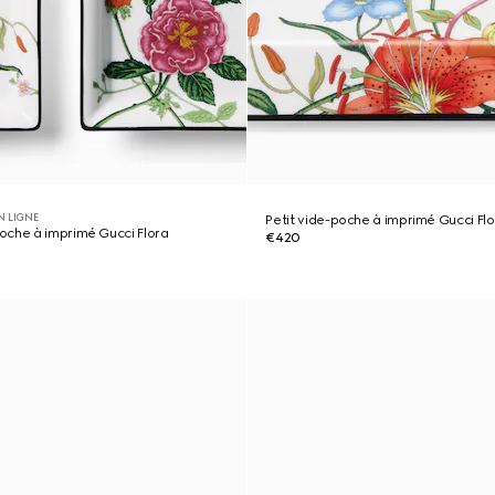
N LIGNE
Petit vide-poche à imprimé Gucci Fl
oche à imprimé Gucci Flora
€420