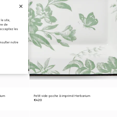
le site,
tre de
 acceptez les
nsulter notre
rium
Petit vide-poche à imprimé Herbarium
€420