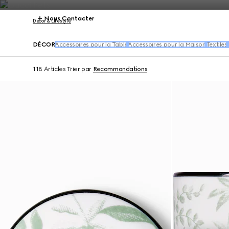
Nous Contacter
Décor & Lifestyle
DÉCOR
Accessoires pour la Table
Accessoires pour la Maison
Textiles
118 Articles
Trier par
Recommandations