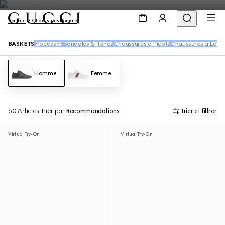
Homme
Chaussures Homme
BASKETS
Mocassins
Sandales & Tongs
Chaussures à Picots
Chaussures à Lace
Homme
Femme
60 Articles
Trier par
Recommandations
Trier et filtrer
Virtual Try-On
Virtual Try-On