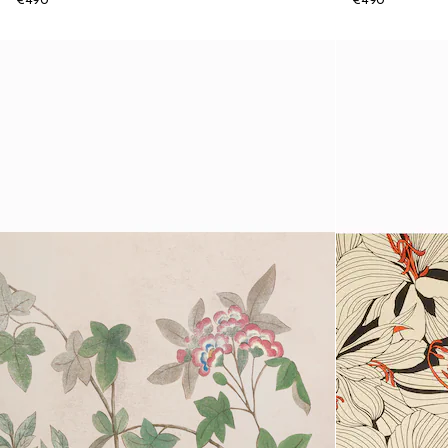
€490
€490