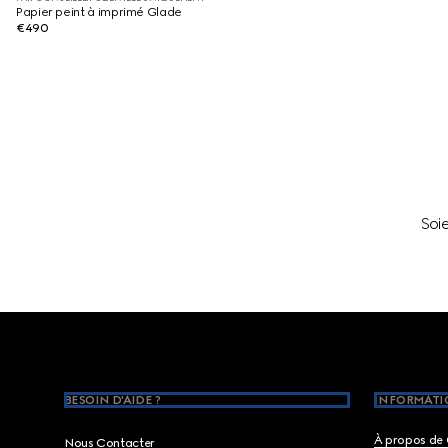
Papier peint à imprimé Glade
€490
Soi
Footer
BESOIN D'AIDE ?
INFORMATIO
À propos de 
Nous Contacter