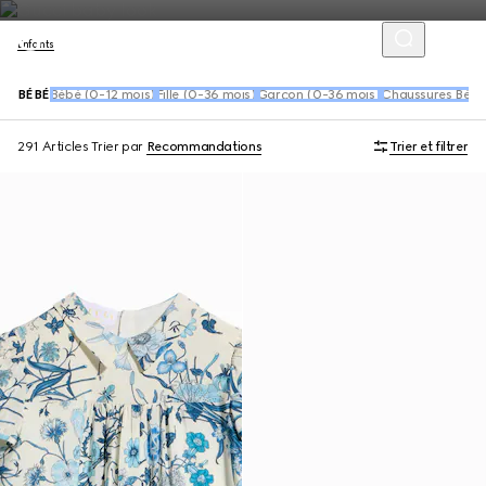
Enfants
BÉBÉ
Bébé (0-12 mois)
Fille (0-36 mois)
Garçon (0-36 mois)
Chaussures Bébé
291 Articles
Trier par
Recommandations
Trier et filtrer