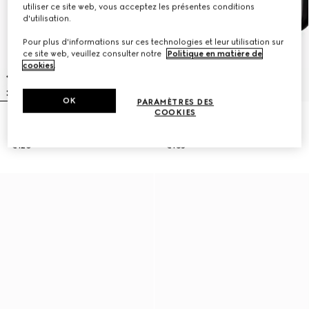
utiliser ce site web, vous acceptez les présentes conditions
d'utilisation.
Pour plus d'informations sur ces technologies et leur utilisation sur
ce site web, veuillez consulter notre
Politique en matière de
cookies
.
OK
PARAMÈTRES DES
COOKIES
Gucci Guilty Parfum Pour Homme,
Gucci Guilty Parfum Pour Homme,
50 ml
90 ml
€120
€165