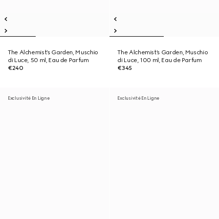
The Alchemist’s Garden, Muschio
The Alchemist’s Garden, Muschio
di Luce, 50 ml, Eau de Parfum
di Luce, 100 ml, Eau de Parfum
€240
€345
Exclusivité En Ligne
Exclusivité En Ligne