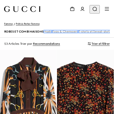
Femme
Prêt-à-Porter Femme
ROBES ET COMBINAISONS
Maille
Tops & Chemisiers
T-shirts et Sweat-shirts
P
53 Articles
Trier par
Recommandations
Trier et filtrer