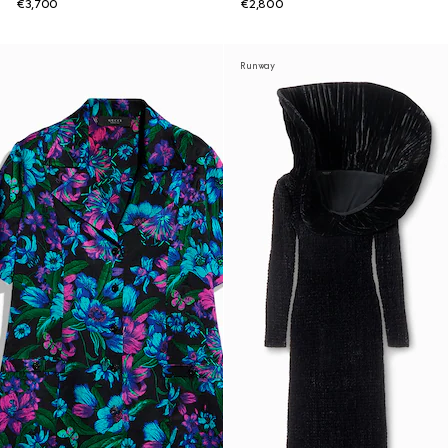
€3,700
€2,800
Runway