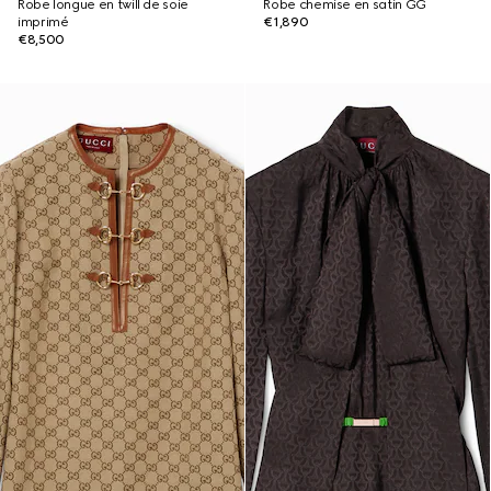
Robe longue en twill de soie
Robe chemise en satin GG
imprimé
€1,890
€8,500