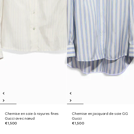
Chemise en soie à rayures fines
Chemise en jacquard de soie GG
Gucci avec nœud
Gucci
€1,500
€1,500