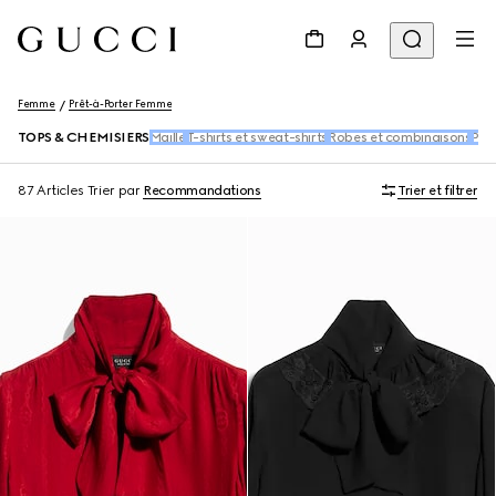
Femme
Prêt-à-Porter Femme
TOPS & CHEMISIERS
Maille
T-shirts et sweat-shirts
Robes et combinaisons
Pan
87 Articles
Trier par
Recommandations
Trier et filtrer