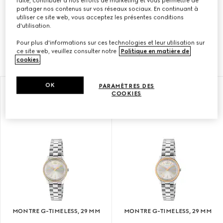
faite, contribuer à nos efforts de marketing et vous permettre de
partager nos contenus sur vos réseaux sociaux. En continuant à
utiliser ce site web, vous acceptez les présentes conditions
Avec leur design contemporain, les montres G-
d'utilisation.
Timeless sont sublimées par des motifs
Pour plus d'informations sur ces technologies et leur utilisation sur
emblématiques de la Maison.
ce site web, veuillez consulter notre
Politique en matière de
cookies
.
OK
PARAMÈTRES DES
COOKIES
MONTRE G-TIMELESS, 29 MM
MONTRE G-TIMELESS, 29 MM