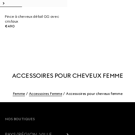
Pince à cheveux détail GG avec
cristaux
€490
ACCESSOIRES POUR CHEVEUX FEMME
Femme
Accessoires Femme
Accessoires pour cheveux femme
Footer
NOS BOUTIQUES
PAYS/RÉGION, VILLE