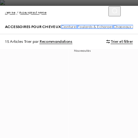
Femme
Accessoires Femme
ACCESSOIRES POUR CHEVEUX
Ceintures
Foulards & Écharpes
Chapeaux & G
15 Articles
Trier par
Recommandations
Trier et filtrer
Nouveautés