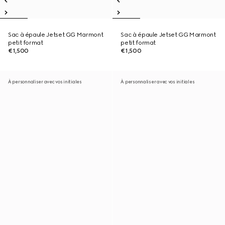
Sac à épaule Jetset GG Marmont
Sac à épaule Jetset GG Marmont
petit format
petit format
€1,500
€1,500
À personnaliser avec vos initiales
À personnaliser avec vos initiales