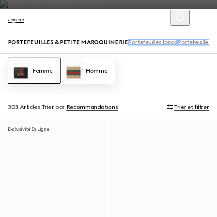
Femme
PORTEFEUILLES & PETITE MAROQUINERIE
Portefeuilles longs
Portefeuilles à
Femme
Homme
303 Articles
Trier par
Recommandations
Trier et filtrer
Exclusivité En Ligne