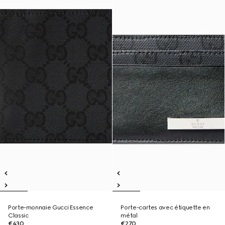
Porte-monnaie Gucci Essence
Porte-cartes avec étiquette en
Classic
métal
€430
€270