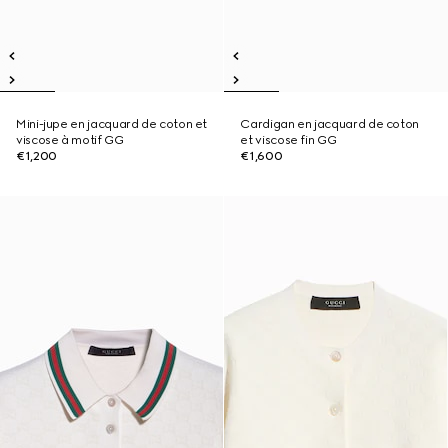
Mini-jupe en jacquard de coton et
Cardigan en jacquard de coton
viscose à motif GG
et viscose fin GG
€1,200
€1,600