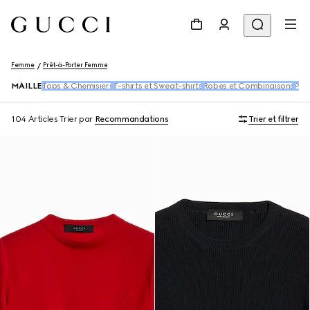
Femme
Prêt-à-Porter Femme
MAILLE
Tops & Chemisiers
T-shirts et Sweat-shirts
Robes et Combinaisons
Pan
104 Articles
Trier par
Recommandations
Trier et filtrer