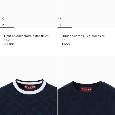
Haut en cachemire extra fin et
Haut en coton GG à col ras du
soie
cou
€1,100
€650