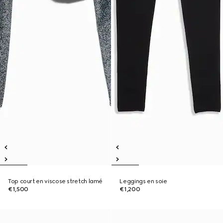
Top court en viscose stretch lamé
Leggings en soie
€1,500
€1,200