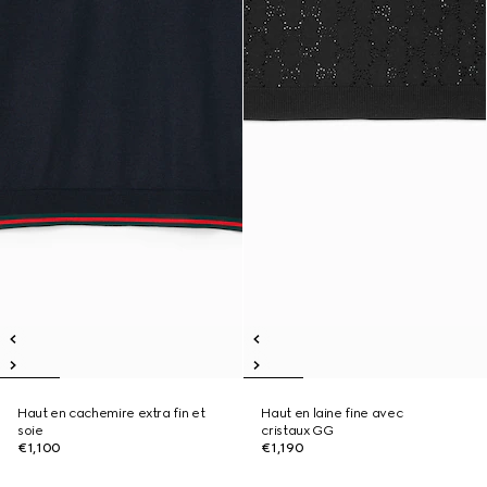
Haut en cachemire extra fin et
Haut en laine fine avec
soie
cristaux GG
€1,100
€1,190