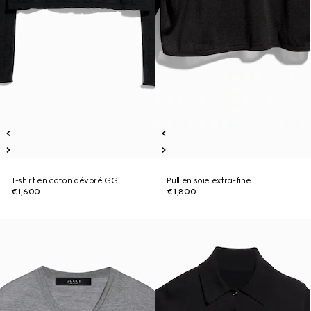
T-shirt en coton dévoré GG
Pull en soie extra-fine
€1,600
€1,800