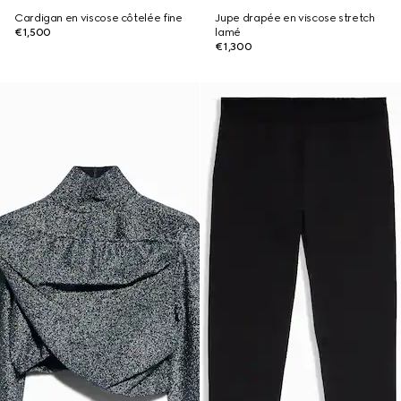
Cardigan en viscose côtelée fine
Jupe drapée en viscose stretch
€1,500
lamé
€1,300