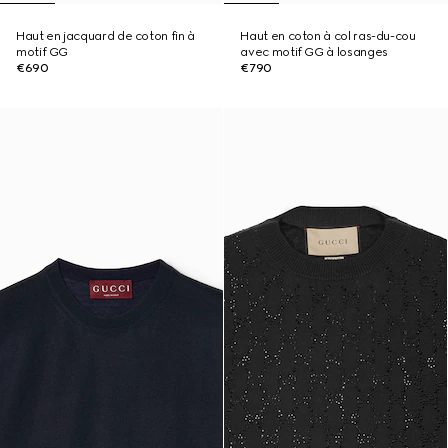
Haut en jacquard de coton fin à
Haut en coton à col ras-du-cou
motif GG
avec motif GG à losanges
€690
€790