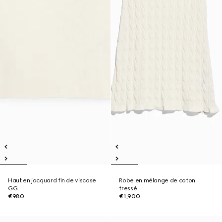
Haut en jacquard fin de viscose
Robe en mélange de coton
GG
tressé
€980
€1,900