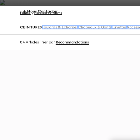
Nous Contacter
Femme
Accessoires Femme
CEINTURES
Foulards & Écharpes
Chapeaux & Gants
Lunettes
Accesso
84 Articles
Trier par
Recommandations