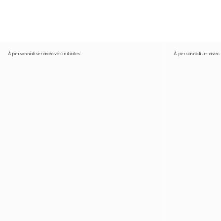
À personnaliser avec vos initiales
À personnaliser avec v