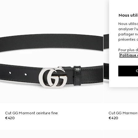
Nous util
Nous utilis
analyser l'
partager no
présentes c
Pour plus d
Politique
Cut GG Marmont ceinture fine
Cut GG Marmont 
€420
€420