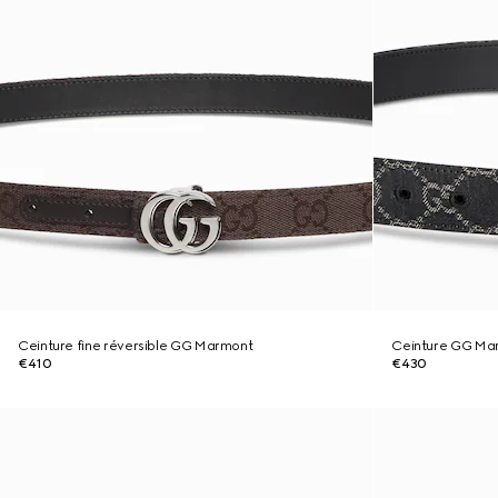
Ceinture fine réversible GG Marmont
Ceinture GG Ma
€410
€430