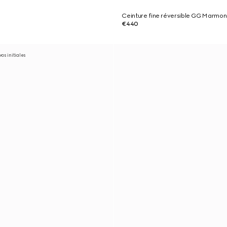
Ceinture fine réversible GG Marmon
€440
os initiales