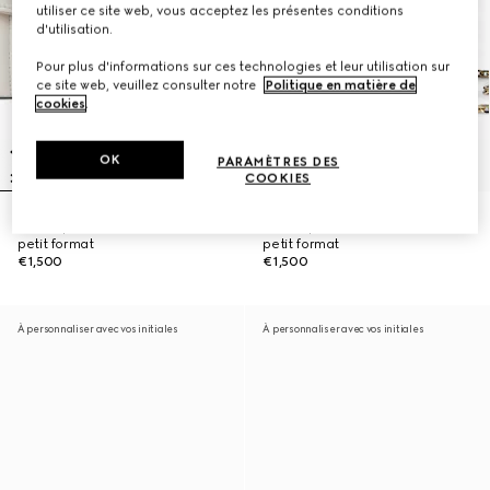
utiliser ce site web, vous acceptez les présentes conditions
d'utilisation.
Pour plus d'informations sur ces technologies et leur utilisation sur
ce site web, veuillez consulter notre
Politique en matière de
cookies
.
OK
PARAMÈTRES DES
COOKIES
Sac à épaule Jetset GG Marmont
Sac à épaule Jetset GG Marmont
petit format
petit format
€1,500
€1,500
À personnaliser avec vos initiales
À personnaliser avec vos initiales