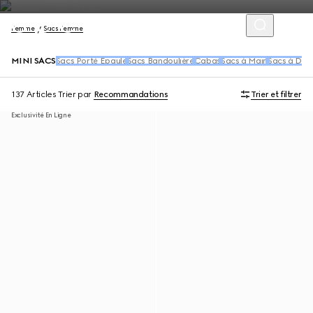
Femme
Sacs Femme
MINI SACS
Sacs Porté Épaule
Sacs Bandoulière
Cabas
Sacs à Main
Sacs à Dos 
137 Articles
Trier par
Recommandations
Trier et filtrer
Exclusivité En Ligne