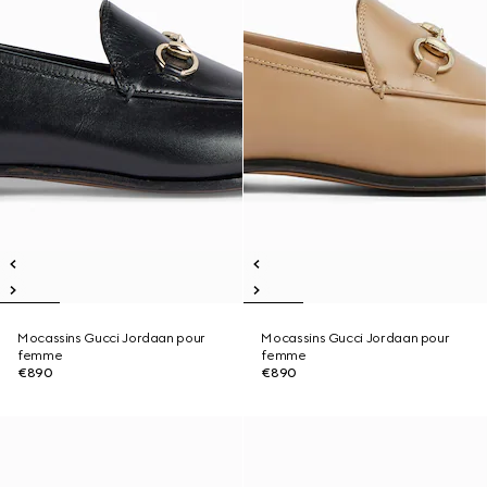
Mocassins Gucci Jordaan pour
Mocassins Gucci Jordaan pour
femme
femme
€890
€890