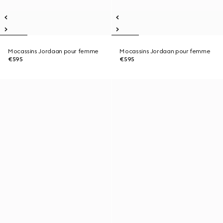
Mocassins Jordaan pour femme
Mocassins Jordaan pour femme
€595
€595