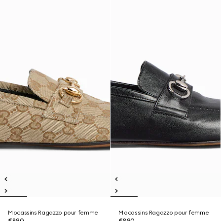
Mocassins Ragazzo pour femme
Mocassins Ragazzo pour femme
€890
€890