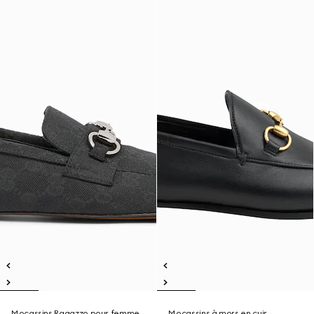
Mocassins Ragazzo pour femme
Mocassins à mors en cuir