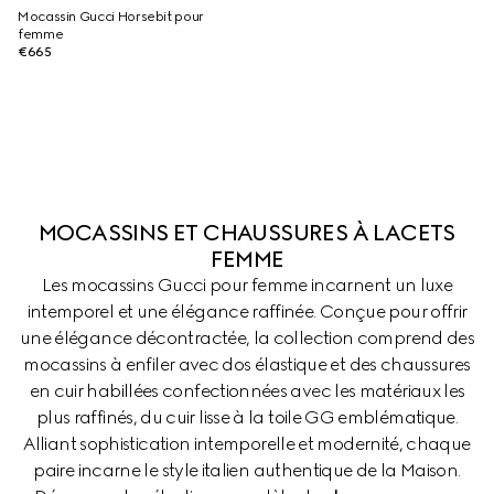
Mocassin Gucci Horsebit pour
femme
€665
MOCASSINS ET CHAUSSURES À LACETS
FEMME
Les mocassins Gucci pour femme incarnent un luxe
intemporel et une élégance raffinée. Conçue pour offrir
une élégance décontractée, la collection comprend des
mocassins à enfiler avec dos élastique et des chaussures
en cuir habillées confectionnées avec les matériaux les
plus raffinés, du cuir lisse à la toile GG emblématique.
Alliant sophistication intemporelle et modernité, chaque
paire incarne le style italien authentique de la Maison.