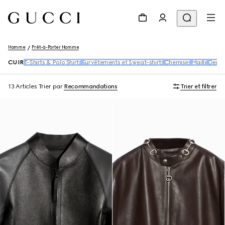
Homme
Prêt-à-Porter Homme
CUIR
T-Shirts & Polo Shirts
Survêtements et Sweat-shirts
Chemises
Maille
Deni
13 Articles
Trier par
Recommandations
Trier et filtrer