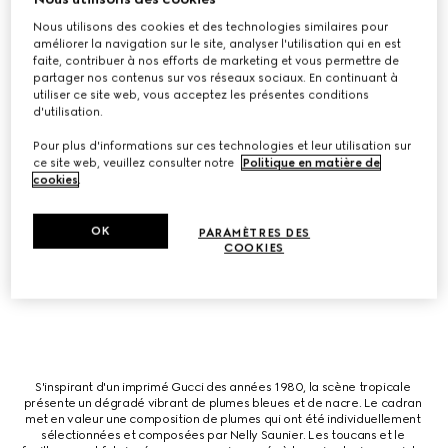
décoré de pierres précieuses, notamment d'opale rose, de jaspe rouge 
sang et de nacre. Le boîtier met en valeur des créatures miniatures 
Nous utilisons des cookies et des technologies similaires pour
fabriquées en or blanc et finies avec une gravure et une micro-peinture. 
améliorer la navigation sur le site, analyser l'utilisation qui en est
Le boîtier et le tourbillon sont tous deux sertis de diamants pour une 
faite, contribuer à nos efforts de marketing et vous permettre de
touche étincelante.
partager nos contenus sur vos réseaux sociaux. En continuant à
utiliser ce site web, vous acceptez les présentes conditions
d'utilisation.
Pour plus d'informations sur ces technologies et leur utilisation sur
ce site web, veuillez consulter notre
Politique en matière de
Inspiré d'un foulard en soie des archives des années 1980, un motif de 
cookies
.
grue prend vie grâce à l'exquise artisanat des plumes de la renommée 
artiste Nelly Saunier. Chaque plume est choisie individuellement pour sa 
teinte, sa texture et sa qualité réfléchissante. La composition est 
OK
PARAMÈTRES DES
complétée par des diamantes, de la nacre et des fleurs gravées 
COOKIES
individuellement. Également fabriquée en nacre, chaque fleur est micro-
peinte à la main. Un Tourbillon alimente la pièce.
S'inspirant d'un imprimé Gucci des années 1980, la scène tropicale 
présente un dégradé vibrant de plumes bleues et de nacre. Le cadran 
met en valeur une composition de plumes qui ont été individuellement 
sélectionnées et composées par Nelly Saunier. Les toucans et le 