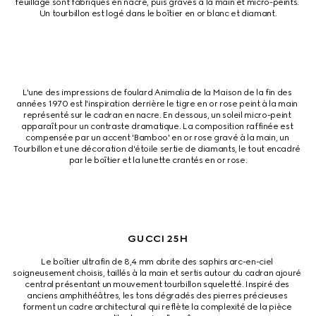
feuillage sont fabriqués en nacre, puis gravés à la main et micro-peints. 
Un tourbillon est logé dans le boîtier en or blanc et diamant.
L'une des impressions de foulard Animalia de la Maison de la fin des 
années 1970 est l'inspiration derrière le tigre en or rose peint à la main 
représenté sur le cadran en nacre. En dessous, un soleil micro-peint 
apparaît pour un contraste dramatique. La composition raffinée est 
compensée par un accent 'Bamboo' en or rose gravé à la main, un 
Tourbillon et une décoration d'étoile sertie de diamants, le tout encadré 
par le boîtier et la lunette crantés en or rose.
GUCCI 25H
Le boîtier ultrafin de 8,4 mm abrite des saphirs arc-en-ciel 
soigneusement choisis, taillés à la main et sertis autour du cadran ajouré 
central présentant un mouvement tourbillon squeletté. Inspiré des 
anciens amphithéâtres, les tons dégradés des pierres précieuses 
forment un cadre architectural qui reflète la complexité de la pièce 