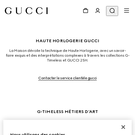
HAUTE HORLOGERIE GUCCI
La Maison dévoile la technique de Haute Horlogerie, avec un savoir-
faire exquis et des interprétations complexes à travers les collections G-
Timeless et GUCCI 25H.
Contacter le service clientèle gucci
G-TIMELESS MÉTIERS D’ART
L'imprimé Flora, créé à l'origine par Vittorio Accornero en 1966, est 
réinventé grâce à la micro-peinture, la gravure à la main et les pierres. 
Le cadran en or blanc est incrusté de manière complexe d'onyx et 
Nous utilisons des cookies