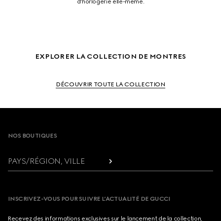
d'horlogerie elle-même.
EXPLORER LA COLLECTION DE MONTRES
DÉCOUVRIR TOUTE LA COLLECTION
Footer
NOS BOUTIQUES
PAYS/RÉGION, VILLE
INSCRIVEZ-VOUS POUR SUIVRE L’ACTUALITÉ DE GUCCI
Recevez des informations exclusives sur le lancement de la collection,