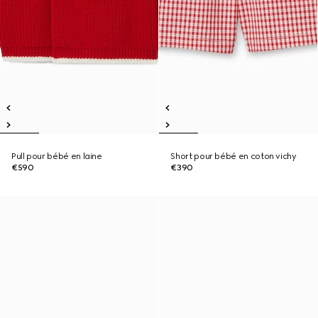
Pull pour bébé en laine
Short pour bébé en coton vichy
€590
€390