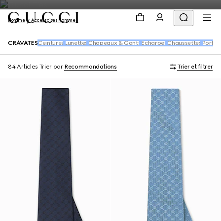
Homme
Accessoires Homme
CRAVATES
Ceintures
Lunettes
Chapeaux & Gants
Écharpes
Chaussettes
Porte-
84 Articles
Trier par
Recommandations
Trier et filtrer