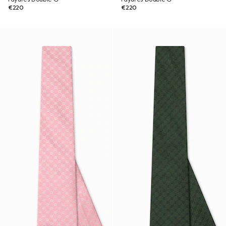
€220
€220