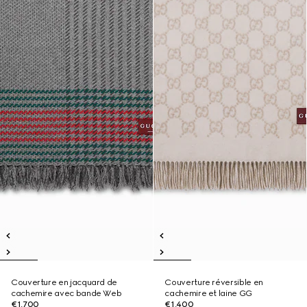
Couverture en jacquard de
Couverture réversible en
cachemire avec bande Web
cachemire et laine GG
€1,700
€1,400