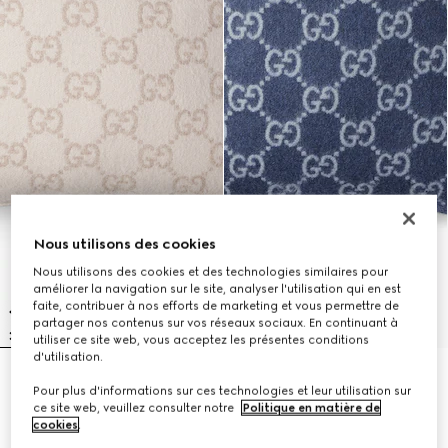
Nous utilisons des cookies
Nous utilisons des cookies et des technologies similaires pour
améliorer la navigation sur le site, analyser l'utilisation qui en est
faite, contribuer à nos efforts de marketing et vous permettre de
partager nos contenus sur vos réseaux sociaux. En continuant à
utiliser ce site web, vous acceptez les présentes conditions
d'utilisation.
Coussin en jacquard de
Coussin en jacquard de
Pour plus d'informations sur ces technologies et leur utilisation sur
cachemire et laine GG
cachemire et laine GG
ce site web, veuillez consulter notre
Politique en matière de
€740
€740
cookies
.