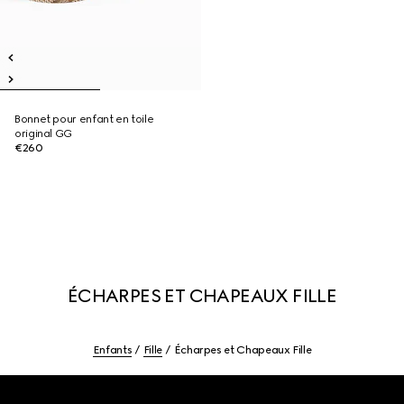
Bonnet pour enfant en toile
original GG
€260
ÉCHARPES ET CHAPEAUX FILLE
Enfants
Fille
Écharpes et Chapeaux Fille
Footer