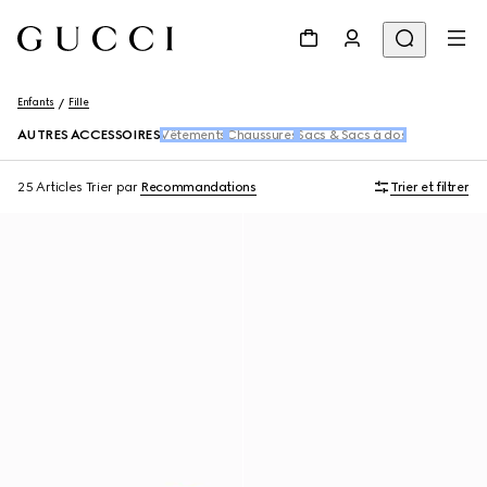
Enfants
Fille
AUTRES ACCESSOIRES
Vêtements
Chaussures
Sacs & Sacs à dos
25 Articles
Trier par
Recommandations
Trier et filtrer