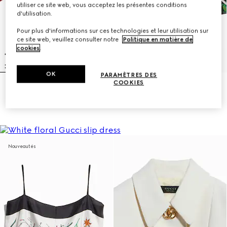
utiliser ce site web, vous acceptez les présentes conditions
d'utilisation.
Pour plus d'informations sur ces technologies et leur utilisation sur
ce site web, veuillez consulter notre
Politique en matière de
cookies
.
OK
PARAMÈTRES DES
COOKIES
Chemise en jacquard de soie à
Pantalon décontracté en soie
motif chaîne GG enlacés
imprimé
€1,600
€1,400
Nouveautés