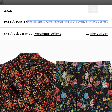
Femme
PRÊT-À-PORTER
Maille
Tops & Chemisiers
T-shirts et Sweat-shirts
Robes et Co
548 Articles
Trier par
Recommandations
Trier et filtrer