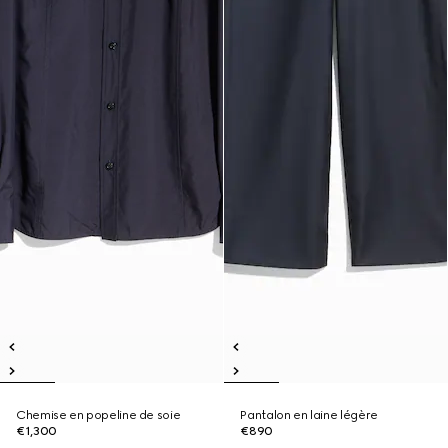
Chemise en popeline de soie
Pantalon en laine légère
€1,300
€890