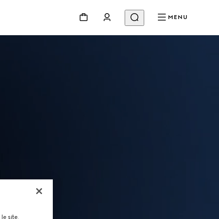
MENU
le site,