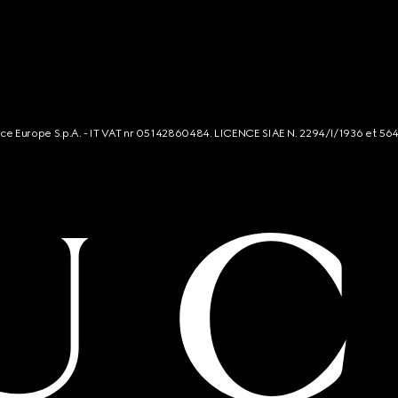
rce Europe S.p.A. - IT VAT nr 05142860484. LICENCE SIAE N. 2294/I/1936 et 56