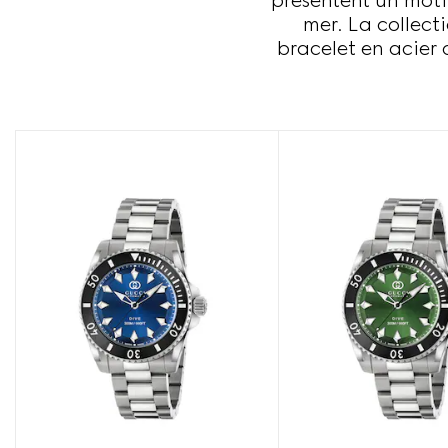
présentent un moti
mer. La collec
bracelet en acier 