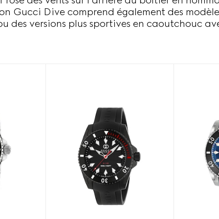
f rose des vents sur l’arrière du boîtier en hom
tion Gucci Dive comprend également des modèle
ou des versions plus sportives en caoutchouc av