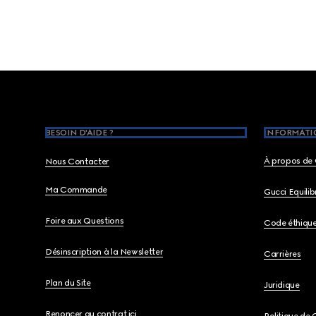
Footer
BESOIN D'AIDE ?
INFORMATIO
À propos de 
Nous Contacter
Ma Commande
Gucci Equili
Foire aux Questions
Code éthiqu
Désinscription à la Newsletter
Carrières
Plan du Site
Juridique
Renoncer au contrat ici
Politique de 