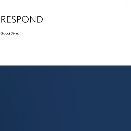
RRESPOND
 Gucci Dive.