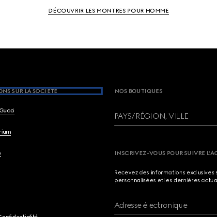
DÉCOUVRIR LES MONTRES POUR HOMME
NS SUR LA SOCIETE
NOS BOUTIQUES
Gucci
PAYS/RÉGION, VILLE
brium
e
INSCRIVEZ-VOUS POUR SUIVRE L’A
Recevez des informations exclusives 
personnalisées et les dernières actua
Adresse électronique
Confidentialité