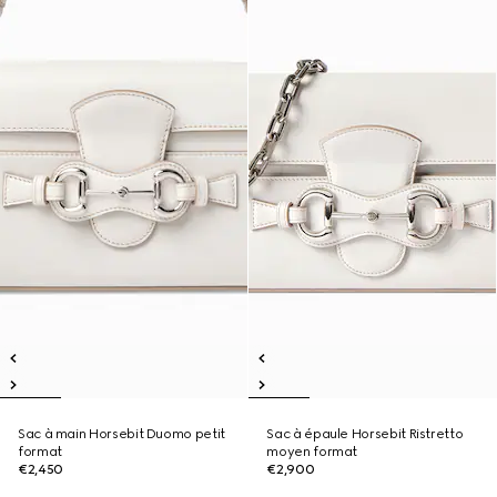
Sac à main Horsebit Duomo petit
Sac à épaule Horsebit Ristretto
format
moyen format
€2,450
€2,900