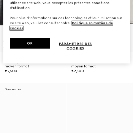
utiliser ce site web, vous acceptez les présentes conditions
d'utilisation.
Pour plus d'informations sur ces technologies et leur utilisation sur
ce site web, veuillez consulter notre
Politique en matière de
cookies
.
OK
PARAMÈTRES DES
COOKIES
Sac à épaule Jetset GG Marmont
Sac à épaule Jetset GG Marmont
moyen format
moyen format
€2,500
€2,500
Nouveautés