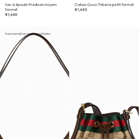
Sac à épaule Madison moyen
Cabas Gucci Tribeca petit format
format
€1,450
€1,450
À personnaliser avec vos initiales