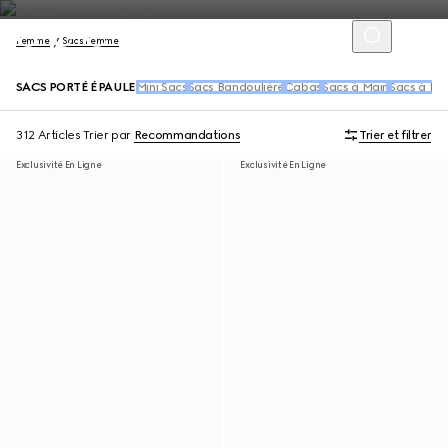
Femme
Sacs Femme
SACS PORTÉ ÉPAULE
Mini Sacs
Sacs Bandoulière
Cabas
Sacs à Main
Sacs à Dos
312 Articles
Trier par
Recommandations
Trier et filtrer
Exclusivité En Ligne
Exclusivité En Ligne