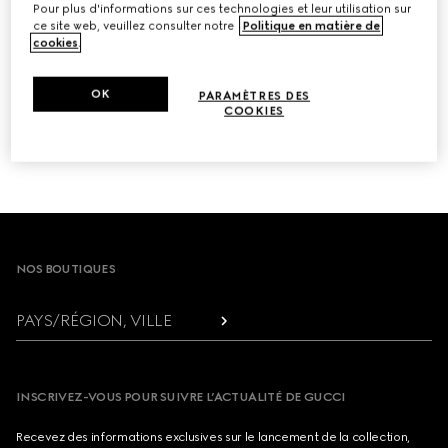
Pour plus d'informations sur ces technologies et leur utilisation sur
ADRESSE ÉLECTRONIQUE
ce site web, veuillez consulter notre
Politique en matière de
cookies
.
OK
PARAMÈTRES DES
COOKIES
SE DÉSINSCRIRE
Footer
NOS BOUTIQUES
PAYS/RÉGION, VILLE
INSCRIVEZ-VOUS POUR SUIVRE L’ACTUALITÉ DE GUCCI
Recevez des informations exclusives sur le lancement de la collection,