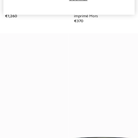
Lit pour animaux de compagnie
Gamelle pour animal de
en nylon GG petit format
compagnie de petite taille à
€1,260
imprimé Mors
€370