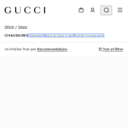
Enfants
Garçon
CHAUSSURES
Vêtements
Sacs & Sacs à dos
Autres Accessoires
24 Articles
Trier par
Recommandations
Trier et filtrer