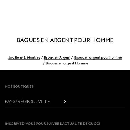
BAGUES EN ARGENT POUR HOMME
Joaillerie & Montres
Bijoux en Argent
Bijoux en argent pour homme
Bagues en argent Homme
Footer
NOS BOUTIQUES
PAYS/RÉGION, VILLE
INSCRIVEZ-VOUS POUR SUIVRE L’ACTUALITÉ DE GUCCI