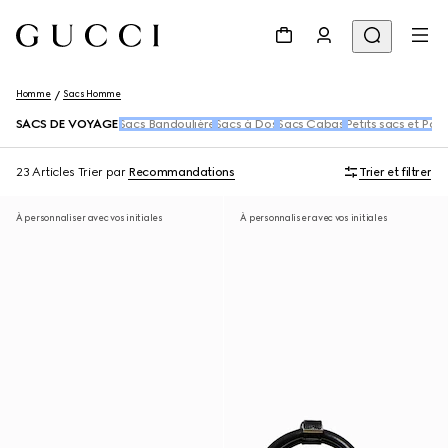
Homme
Sacs Homme
SACS DE VOYAGE
Sacs Bandoulière
Sacs à Dos
Sacs Cabas
Petits sacs et Poc
23 Articles
Trier par
Recommandations
Trier et filtrer
À personnaliser avec vos initiales
À personnaliser avec vos initiales