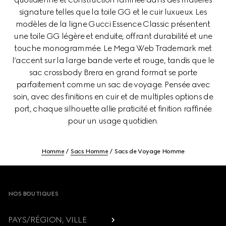
signature telles que la toile GG et le cuir luxueux. Les
modèles de la ligne Gucci Essence Classic présentent
une toile GG légère et enduite, offrant durabilité et une
touche monogrammée. Le Mega Web Trademark met
l’accent sur la large bande verte et rouge, tandis que le
sac crossbody Brera en grand format se porte
parfaitement comme un sac de voyage. Pensée avec
soin, avec des finitions en cuir et de multiples options de
port, chaque silhouette allie praticité et finition raffinée
pour un usage quotidien.
Homme
Sacs Homme
Sacs de Voyage Homme
Footer
NOS BOUTIQUES
PAYS/RÉGION, VILLE