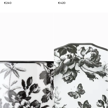
€240
€420