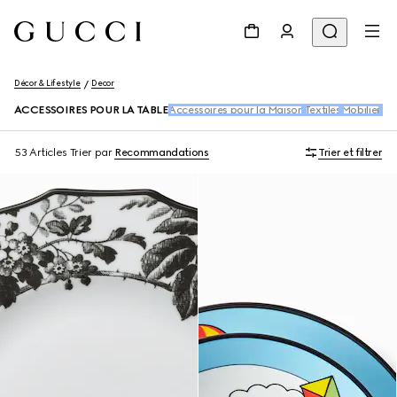
Décor & Lifestyle
Decor
ACCESSOIRES POUR LA TABLE
Accessoires pour la Maison
Textiles
Mobilier
Pap
53 Articles
Trier par
Recommandations
Trier et filtrer