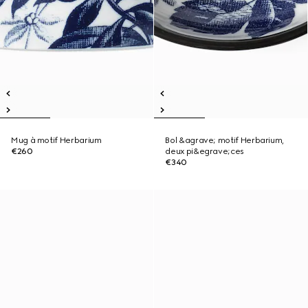
Mug à motif Herbarium
Bol &agrave; motif Herbarium,
€260
deux pi&egrave;ces
€340