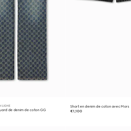
N LIGNE
Short en denim de coton avec Mors
quard de denim de coton GG
€1,100