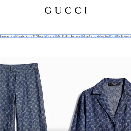
binaisons
Pantalons & Shorts
Jupes
Maillots de bain
Manteaux
Vestes
Cuir
Activew