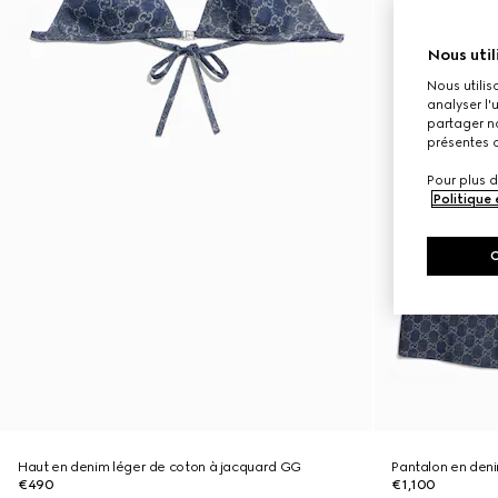
Nous util
Nous utilis
analyser l'
partager no
présentes c
Pour plus d
Politique
Haut en denim léger de coton à jacquard GG
Pantalon en den
€490
€1,100