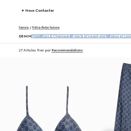
Nous Contacter
Femme
Prêt-à-Porter Femme
DENIM
Maille
Tops & Chemisiers
T-shirts et sweat-shirts
Robes et com
27 Articles
Trier par
Recommandations