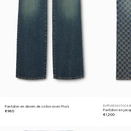
RUPTURE DE STOCK E
Pantalon en denim de coton avec Mors
Pantalon en jac
€980
€1,200