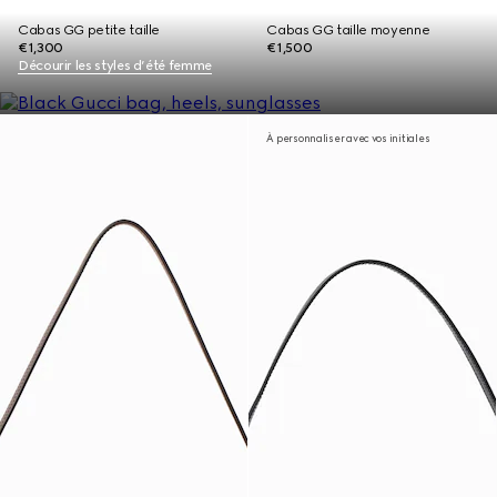
Cabas GG petite taille
Cabas GG taille moyenne
€1,300
€1,500
Décourir les styles d’été femme
À personnaliser avec vos initiales