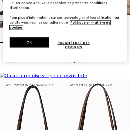
utiliser ce site web, vous acceptez les présentes conditions
d'utilisation.
Pour plus d'informations sur ces technologies et leur utilisation sur
ce site web, veuillez consulter notre
Politique en matière de
cookies
.
OK
PARAMÈTRES DES
COOKIES
Cabas petit format GG perforé
Cabas Gucci Londra grand
avec breloque Double G
format
€980
€1,900
Saint-Tropez et en ligne en exclusivité
Cannes et en ligne en exclusivité