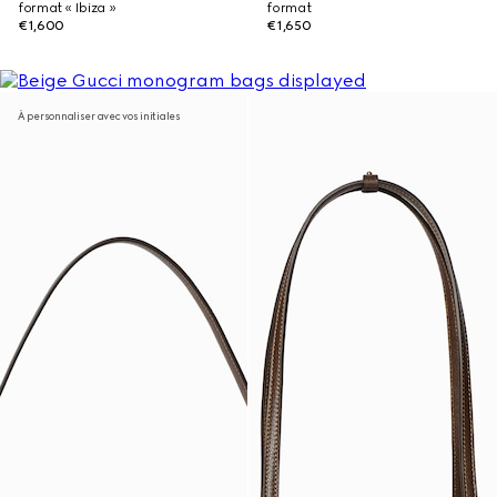
format « Ibiza »
format
€1,600
€1,650
À personnaliser avec vos initiales