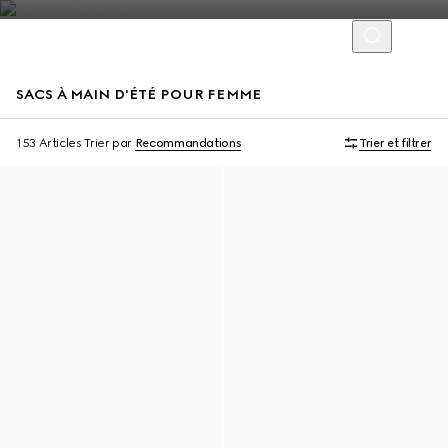
SACS À MAIN D'ÉTÉ POUR FEMME
À personnaliser avec vos initiales
À personnaliser avec vos initiales
153 Articles
Trier par
Recommandations
Trier et filtrer