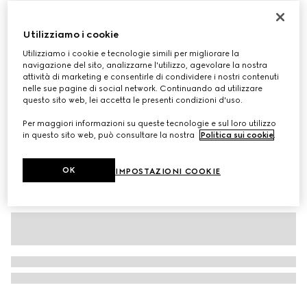
Personalizza con le iniziali
Borsa shopping Gucci Giglio misura grande
Utilizziamo i cookie
€ 1.800
Utilizziamo i cookie e tecnologie simili per migliorare la
Variante
denim GG blu e bianco
navigazione del sito, analizzarne l'utilizzo, agevolare la nostra
attività di marketing e consentirle di condividere i nostri contenuti
nelle sue pagine di social network. Continuando ad utilizzare
questo sito web, lei accetta le presenti condizioni d'uso.
Per maggiori informazioni su queste tecnologie e sul loro utilizzo
in questo sito web, può consultare la nostra
Politica sui cookie
.
OK
IMPOSTAZIONI COOKIE