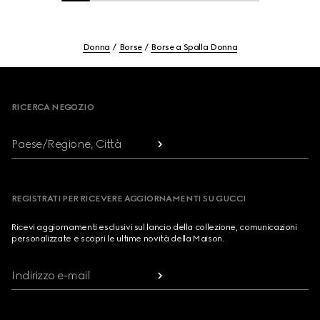
Donna
Borse
Borse a Spalla Donna
Footer
RICERCA NEGOZIO
Paese/Regione, Città
REGISTRATI PER RICEVERE AGGIORNAMENTI SU GUCCI
Ricevi aggiornamenti esclusivi sul lancio della collezione, comunicazioni
personalizzate e scopri le ultime novità della Maison.
Indirizzo e-mail