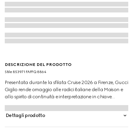
DESCRIZIONE DEL PRODOTTO
Stile ‎853971 FAFFQ 8864
Presentata durante la sfilata Cruise 2026 a Firenze, Gucci
Giglio rende omaggio alle radici italiane della Maison e
allo spirito di continuità e interpretazione in chiave
moderna. Realizzata in denim GG, questa borsa
capiente presenta finiture con motivo Web ed è dotata di
Dettagli prodotto
una pouch staccabile.