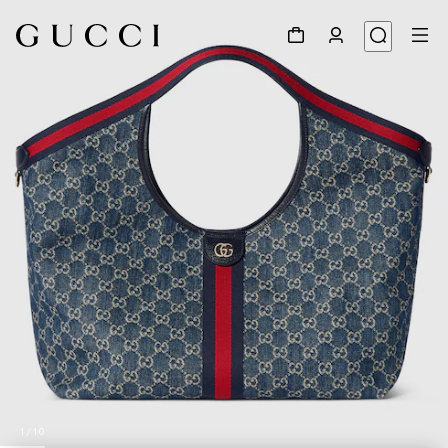
1
/
10